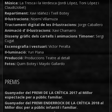
Música:
La Tresca i la Verdesca (Jordi López, Toni López i
ClaudiLlobet)
Repartiment:
Xavi Idàñez i Txell Botey
Il•lustracions:
Noemí Villamuza
Tractament digital de les il•lustracions:
Jorge Caballero
Animació d’ il•lustracions:
Xavi Chamarro
Disseny gràfic dels cartells i animacions Timoner:
Sergi
Cugat
Escenografia i vestuari:
Victor Peralta
Il•luminació:
Yuri Plana
Producció:
Produccions Teatre al detall
Fotos:
Quim Botey i Maydo Gallardo
PREMIS
Guanyador del PREMI DE LA CRÍTICA 2017 al Millor
espectacle per a públic familiar.
Guanyador del PREMI ENDERROCK DE LA CRÍTICA 2018 al
Millor disc per a públic infantil i familiar.