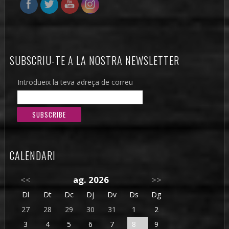
SUBSCRIU-TE A LA NOSTRA NEWSLETTER
Introdueix la teva adreça de correu
CALENDARI
<<
ag. 2026
>>
Dl
Dt
Dc
Dj
Dv
Ds
Dg
27
28
29
30
31
1
2
3
4
5
6
7
8
9