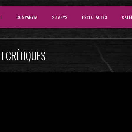
CI
COMPANYIA
20 ANYS
ESPECTACLES
CALE
I CRÍTIQUES