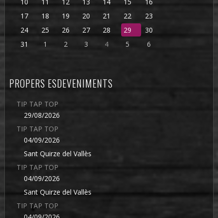
10
11
12
13
14
15
16
17
18
19
20
21
22
23
24
25
26
27
28
29
30
31
1
2
3
4
5
6
PROPERS ESDEVENIMENTS
TIP TAP TOP
29/08/2026
TIP TAP TOP
04/09/2026
Sant Quirze del Vallès
TIP TAP TOP
04/09/2026
Sant Quirze del Vallès
TIP TAP TOP
04/09/2026