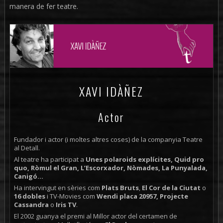
manera de fer teatre.
XAVI IDÀÑEZ
Actor
Fundador i actor (i moltes altres coses) de la companyia Teatre
al Detall.
Al teatre ha participat a
Unes polaroids explícites, Quid pro
quo, Ròmul el Gran, L’Escorxador, Nòmades, La Punyalada,
Canigó...
Ha intervingut en sèries com
Plats Bruts
,
El Cor de la Ciutat
o
16 dobles
i TV-Movies com
Wendi placa 20957, Projecte
Cassandra
o
Iris TV
.
El 2002 guanya el premi al Millor actor del certamen de