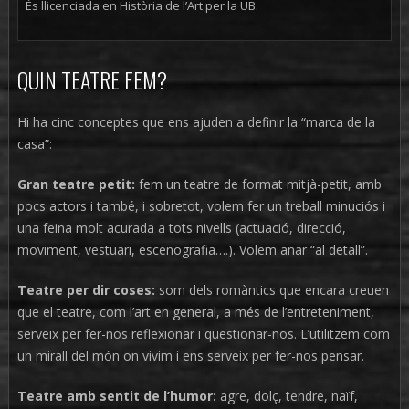
És llicenciada en Història de l’Art per la UB.
QUIN TEATRE FEM?
Hi ha cinc conceptes que ens ajuden a definir la “marca de la
casa”:
Gran teatre petit:
fem un teatre de format mitjà-petit, amb
pocs actors i també, i sobretot, volem fer un treball minuciós i
una feina molt acurada a tots nivells (actuació, direcció,
moviment, vestuari, escenografia….). Volem anar “al detall”.
Teatre per dir coses:
som dels romàntics que encara creuen
que el teatre, com l’art en general, a més de l’entreteniment,
serveix per fer-nos reflexionar i qüestionar-nos. L’utilitzem com
un mirall del món on vivim i ens serveix per fer-nos pensar.
Teatre amb sentit de l’humor:
agre, dolç, tendre, naïf,