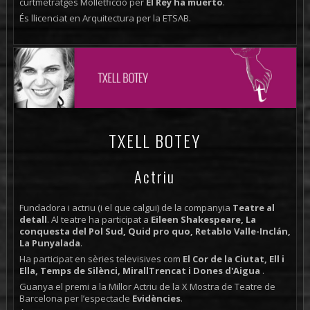
curtmetratges Molletficció per
El Rey ha muerto
.
És llicenciat en Arquitectura per la ETSAB.
TXELL BOTEY
Actriu
Fundadora i actriu (i el que calgui) de la companyia
Teatre al
detall
. Al teatre ha participat a
Eileen Shakespeare, La
conquesta del Pol Sud, Quid pro quo, Retablo Valle-Inclán,
La Punyalada
.
Ha participat en sèries televisives com
El Cor de la Ciutat, Ell i
Ella, Temps de Silènci, MirallTrencat i Dones d'Aigua
.
Guanya el premi a la Millor Actriu de la X Mostra de Teatre de
Barcelona per l’espectacle
Evidències
.