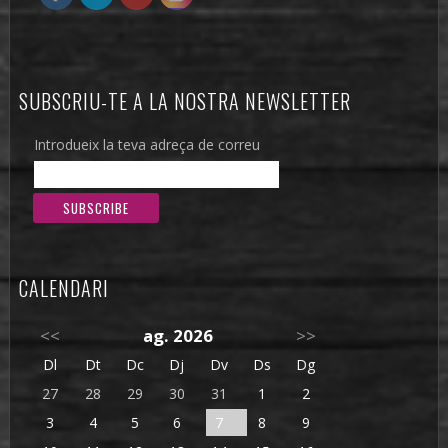
SUBSCRIU-TE A LA NOSTRA NEWSLETTER
Introdueix la teva adreça de correu
CALENDARI
<<
ag. 2026
>>
Dl
Dt
Dc
Dj
Dv
Ds
Dg
27
28
29
30
31
1
2
3
4
5
6
7
8
9