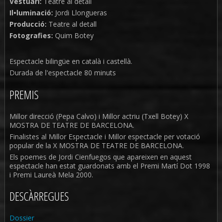
Vestuari:
Teatre al detall
Il•luminació:
Jordi Llongueras
Producció:
Teatre al detall
Fotografies:
Quim Botey
Espectacle bilingüe en català i castellà.
Durada de l'espectacle 80 minuts
PREMIS
Millor direcció (Pepa Calvo) i Millor actriu (Txell Botey) X
MOSTRA DE TEATRE DE BARCELONA.
Finalistes al Millor Espectacle i Millor espectacle per votació
popular de la X MOSTRA DE TEATRE DE BARCELONA.
Els poemes de Jordi Cienfuegos que apareixen en aquest
espectacle han estat guardonats amb el Premi Martí Dot 1998
i Premi Laureà Mela 2000.
DESCÀRREGUES
Dossier