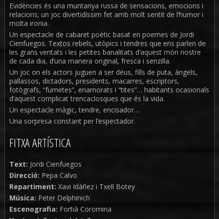
Evidències és una muntanya russa de sensacions, emocions i
relacions; un joc divertidíssim fet amb molt sentit de l’humor i
molta ironia.
Un espectacle de cabaret poètic basat en poemes de Jordi
Cienfuegos. Textos rebels, utòpics i tendres que ens parlen de
les grans veritats i les petites banalitats d’aquest món nostre
de cada dia, d’una manera original, fresca i senzilla.
Un joc on els actors juguen a ser déus, fills de puta, àngels,
pallassos, dictadors, presidents, macarres, escriptors,
fotògrafs, “fumetes”, enamorats i “tites”… habitants ocasionals
d’aquest complicat trencaclosques que és la vida.
Un espectacle màgic, tendre, encisador…
Una sorpresa constant per l’espectador.
FITXA ARTÍSTICA
Text:
Jordi Cienfuegos
Direcció:
Pepa Calvo
Repartiment:
Xavi Idàñez i Txell Botey
Música:
Peter Delphinich
Escenografia:
Fortià Coromina