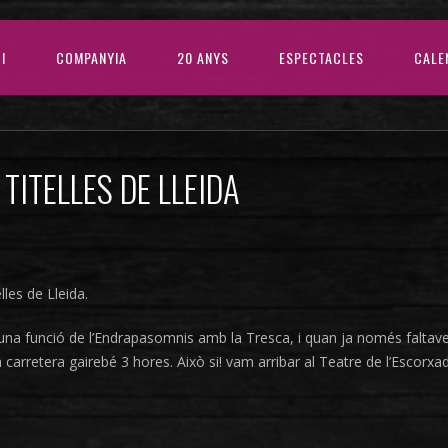
CI
COMPANYIA
20 ANYS
ESPECTACLES
CALE
TITELLES DE LLEIDA
lles de Lleida.
er una funció de l’Endrapasomnis amb la Tresca, i quan ja només faltav
la carretera gairebé 3 hores. Això si! vam arribar al Teatre de l’Escor