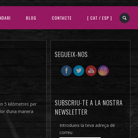
NDARI
BLOG
CONTACTE
[ CAT / ESP ]
SEGUEIX-NOS
SUBSCRIU-TE A LA NOSTRA
en 5 kilòmetres per
NEWSLETTER
xador d’una manera
Introdueix la teva adreça de
correu