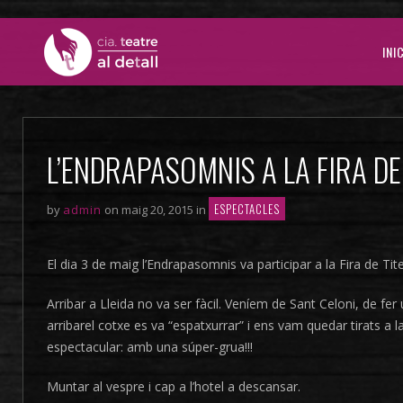
INI
L’ENDRAPASOMNIS A LA FIRA DE 
ESPECTACLES
by
admin
on maig 20, 2015 in
El dia 3 de maig l’Endrapasomnis va participar a la Fira de Tite
Arribar a Lleida no va ser fàcil. Veníem de Sant Celoni, de f
arribarel cotxe es va “espatxurrar” i ens vam quedar tirats a 
espectacular: amb una súper-grua!!!
Muntar al vespre i cap a l’hotel a descansar.