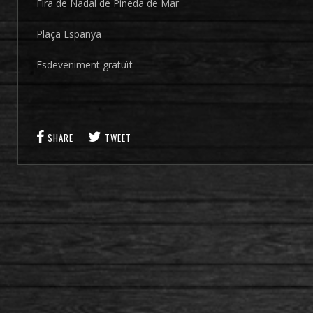
Fira de Nadal de Pineda de Mar
Plaça Espanya
Esdeveniment gratuït
SHARE
TWEET