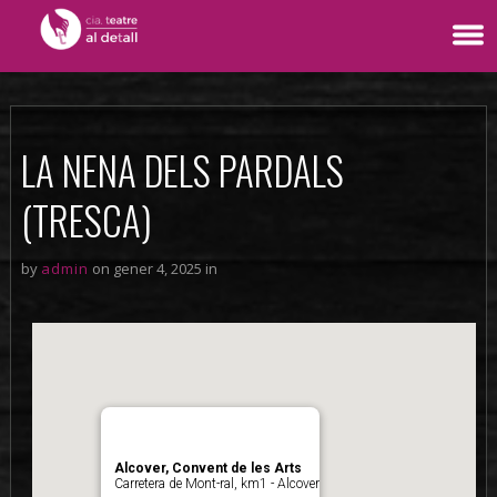
LA NENA DELS PARDALS
(TRESCA)
by
admin
on gener 4, 2025 in
Alcover, Convent de les Arts
Carretera de Mont-ral, km1 - Alcover