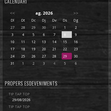
CALENDARI
<<
ag. 2026
>>
Dl
Dt
Dc
Dj
Dv
Ds
Dg
27
28
29
30
31
1
2
3
4
5
6
7
8
9
10
11
12
13
14
15
16
17
18
19
20
21
22
23
24
25
26
27
28
29
30
31
1
2
3
4
5
6
PROPERS ESDEVENIMENTS
TIP TAP TOP
29/08/2026
TIP TAP TOP