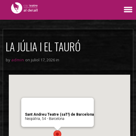
LA JÚLIA I EL TAURÓ
by
admin
on juliol 17, 2026 in
Sant Andreu Teatre (saT!) de Barcelona
Neopàtria, 54 - Barcelona