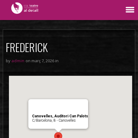
FREDERICK
by
admin
on març 7, 2026 in
Canovelles, Auditori Can Palots
C/Barcelona, 8 - Canovelles